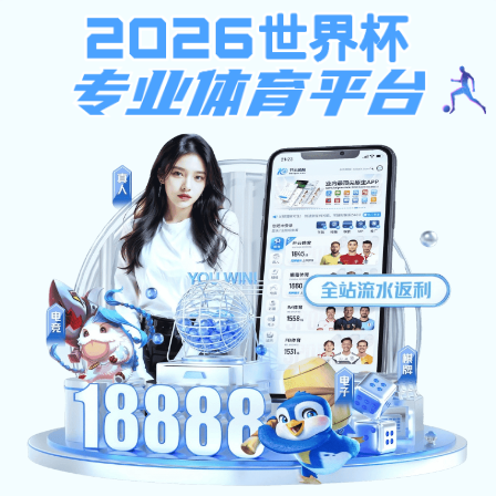
注册入口
隐私政策
一、引言
美彩国际平台为用户提供便捷、实时的体育赛事内容，在保障服
务体验的同时，我们高度重视个人隐私保护。
二、信息收集范围
我们可能收集以下信息：
注册信息：如手机号、昵称、头像等基础资料