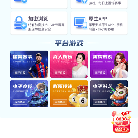
荣誉与奖项
美彩国际 致力于为用户提供优质的体育赛事服务，平台在安
全合规、技术创新等领域屡获殊荣。
最具用户满意度平台
2023 年度安全认证奖