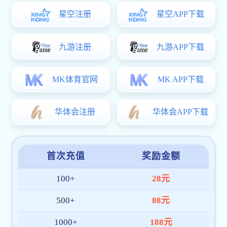
在最近的一场意甲比赛中，AC米兰的进球被取消，引
发了广泛讨论。前裁判对此事件进行了分析，探讨了
米兰进球被取消的合理性，以及拉齐奥后卫手臂碰球
对这一判罚的影响。本文将从多个角度深入剖析这一
事件，首先探讨裁判判罚的背景与规则，其次分析拉
齐奥后卫手臂碰球对比赛结果的潜在影响，然后讨论
裁判在类似情况下应遵循的原则，最后总结该事件对
未来比赛裁判决策可能带来的启示。通过全面分析，
我们期望为读者提供一个清晰、深刻的理解。
1、裁判判罚背景与规则
这场比赛中，米兰本有机会取得领先，但裁判因认为