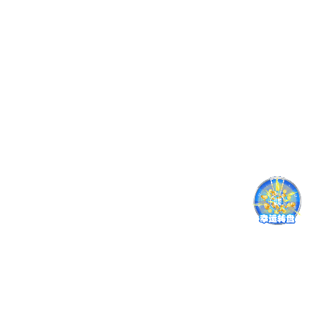
应。
与此同时，对足球规则和解释进行持续更新也是必要
之举，以反映当今足球运动的发展变化。只有这样才
能确保所有参赛者，包括球队、教练员及观众，对赛
事有一个共同认知，从而提升整体竞争环境。
总之，此次事件提醒我们，在高水平竞技体育中，每
一个细节都可能左右最终结果，而合理、公正的执行
则是保障体育精神的重要基石。
总结：
通过前述分析，我们可以看到AC米兰进球被取消背后
的复杂原因，并结合拉齐奥后卫手臂碰球所引起的一
系列连锁反应。这不仅涉及到具体执行层面的细节，