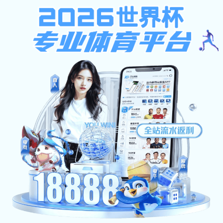
注册入口
美彩国际
APP与网页版入口｜
畅享全球体育赛事与数据服务
欢迎访问
美彩国际
，提供全面覆盖足球、篮
球、电竞等项目的赛事资讯与数据内容， 支持
APP下载
与
网页使用
，每日同步更新千场比
赛，聚焦热门体育内容， 助您轻松获取赛事动
态，掌握比赛节奏。
手机App
网页版