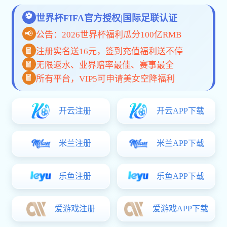
前裁判分析米兰进球被取消的
合理性与拉齐奥后卫手臂碰球
的影响
2026-06-21 23:35
27 次阅读
首页
/
体育看点