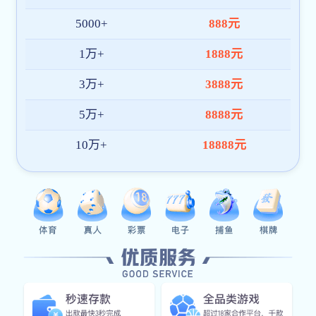
题，还频繁受到教练战术调整和球队氛围变化的影
响。这种情况让他难以找到自己的定位与节奏，导致
发挥失常。
除了场上表现，桑乔本人也承受着巨大的心理压力。
在高期望值和竞争激烈的环境下，他需要不断面对外
界对于自己能力的质疑。这种压力不仅体现在比赛
中，也渗透到训练和日常生活中，使得他的状态愈加
起伏不定。
为了扭转这一局面，桑乔必须做出改变。无论是在身
体素质还是技术水平上，他都需要更为努力地调整自
己，以适应现代足球的发展需求。同时，这样一段低
迷期也可以成为他反思自我、提升实力的重要契机。