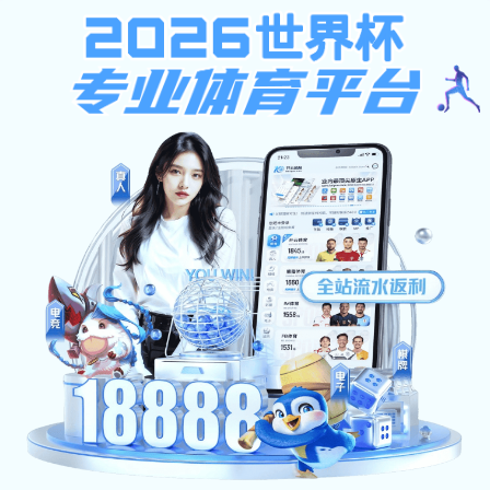
注册入口
美彩国际
APP与网页版入口｜
畅享全球体育赛事与数据服务
欢迎访问
美彩国际
，提供全面覆盖足球、篮
球、电竞等项目的赛事资讯与数据内容， 支持
APP下载
与
网页使用
，每日同步更新千场比
赛，聚焦热门体育内容， 助您轻松获取赛事动
态，掌握比赛节奏。
手机App
网页版