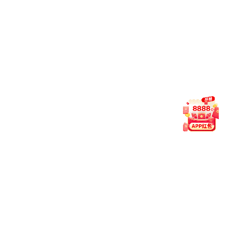
德国U21国脚科穆尔引米兰那不勒斯等多
德国U21国脚科穆尔的表现近年来备受瞩目，尤其是在本赛季
的各项赛...
2026-08-05