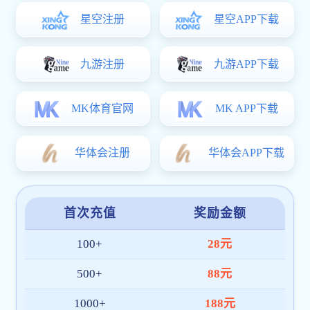
本赛季，英格兰球员桑乔的表现令人失望，他在曼联
的状态低迷，引发了广泛关注。随着媒体不断报道，
有传言称他可能会降薪重返多特蒙德，以寻求新的机
会和发展空间。桑乔在多特蒙德时期的光辉岁月令他
声名显赫，如今回归是否能重新找回昔日的状态？这
篇文章将从桑乔的个人状态、转会市场背景、多特蒙
德的吸引力以及未来展望四个方面进行详细探讨，试
图揭示桑乔降薪回归的可能性及其潜在影响。
1、桑乔个人状态分析
本赛季至今，桑乔在曼联的出场次数并不理想，整体
表现也乏善可陈。他不仅面临着进攻端效率低下的问