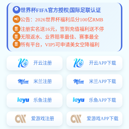
米切尔表现起伏明显末节失准
影响球队胜利需提升稳定性
2026-07-03 04:40
32 次阅读
首页
/
体育看点