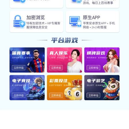
何将这些优点转化为持久稳定的表现，是他当前面临
的一大挑战。他需要更加专注于每一场比赛，以确保
自己的发挥不会受到情绪或其他外部因素影响。
2、末节失准的问题
在许多比赛中，末节往往是决定胜负的关键时刻。而
令人遗憾的是，米切尔在这些关键阶段常常出现失准
现象。这种情况不仅影响了他个人的数据，也直接影
响了球队整体战绩。在重要赛事中，当比分胶着时，
他未能把握住机会，有时候甚至出现连续投篮不中的
问题。
这种失准现象似乎不是偶然，而是源于心理压力。当
比赛进入关键阶段时，每个球员都会感受到来自观
众、教练以及自身期待等多重压力。而对此应对不