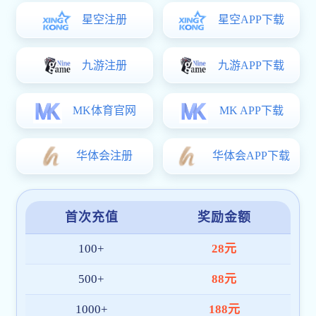
本文旨在探讨篮球运动员米切尔在比赛中的表现起
伏，尤其是在关键的末节阶段所展现出的失准情况，
并分析这一因素对球队胜利的影响。首先，文章将详
细阐述米切尔在比赛中的表现特点，包括他的得分能
力与稳定性。接着，将讨论他在末节时常出现的低迷
状态，以及这对整个球队士气和胜率的直接影响。随
后，文章还将探讨米切尔需要提升稳定性的原因，最
后总结归纳他未来提升表现的重要性。通过这些方面
的深入分析，期望能够为读者提供关于米切尔作为球
员发展的全面视角。
1、米切尔的表现特点