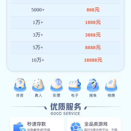
从职业生涯开始，米切尔就以其出色的得分能力闻名
于世。他不仅拥有极强的个人攻击力，还能通过突破
和远投给对手造成巨大的威胁。在不少比赛中，他都
能打出高效得分，为球队争取胜利。然而，这种高光
时刻往往伴随着不稳定性，让他的表现显得起伏不
定。
除了得分外，米切尔在场上的组织能力也有一定水
平，他能够为队友创造机会，通过传球来调动全队的
进攻。然而，在一些关键时刻，他可能会选择个人进
攻而忽略团队配合，这也是导致他表现起伏的重要原
因之一。正是这种个人主义倾向，使得他的表现在有
些情况下显得缺乏连贯性。
总体来看，尽管米切尔具备优秀的技术与天赋，但如