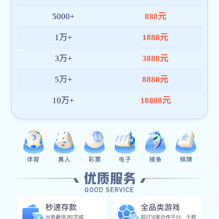
在高水平比赛中，罚点球往往成为决定胜负的重要时
刻，而此时球员承受的心理压力极其巨大。皮奥作为
国米的一名年轻球员，自然会面临来自外界和自身期
望的双重压力。在关键时刻，如何控制自己的情绪显
得尤为重要，这直接影响到罚球的结果。
对于许多年轻球员来说，面对全场观众和媒体的关
注，他们可能会因为紧张而导致表现不佳。这种心理
负担不仅仅来源于个人，还可能受到教练组和队友期
待的影响。因此，即使技术上具备能力，但在关键时
刻未能发挥出来，也是可以理解的现象。
因此，在训练中加强心理素质培养，以及提供更好的
情绪管理支持，是提升年轻球员在关键时刻表现的重
要举措。国米团队需要共同努力，为年轻球员创造一