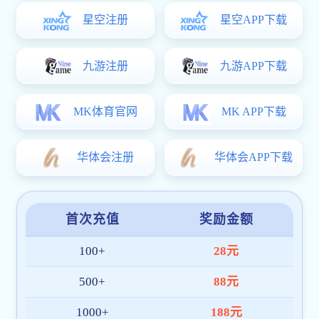
本文围绕埃斯波西托对皮奥罚失点球一事的看法展开
讨论，认为这不仅是个人的失误，更是国米整体责任
与选择的体现。文章将从多个角度分析这一事件，包
括心理承压、球队文化、战术安排以及球员角色等方
面。通过深入剖析，我们可以更全面地理解罚失点球
所反映的问题及其对球队的影响。这一事件不仅仅是
一次简单的比赛失误，更是球队在面临压力时的决策
和执行力的重要体现。最后，结合埃斯波西托的观
点，我们将总结出对于未来比赛中如何应对类似情况
的一些思考。
1、心理承压与情绪管理