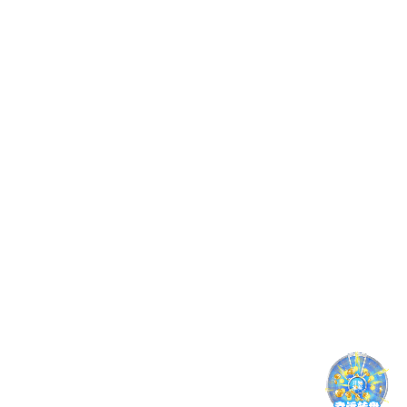
与角色定位的问题。他们是否能够准确把握自己的位
置，以及在关键瞬间展现自己的能力，这都是成长过
程中的必经之路。
埃斯波西托指出，虽然皮奥此次罚失点球令人遗憾，
但这并不代表他的未来就此暗淡。反而，这是他职业
生涯中的一次宝贵经验。在经历挫折后，他若能从中
吸取教训，将更有助于他日后的发展。这种心态与成
长空间正是青年才俊所需具备的重要素质之一。
因此，为了帮助这些年轻人快速成长，各级教练和俱
乐部都应提供更多机会，让他们在实战中不断锻炼。
同时，也要给予足够宽容，使他们能够大胆尝试，而
不会因一次失败被过度批评，从而提升自信心和抗压
能力，实现更好的自我突破。